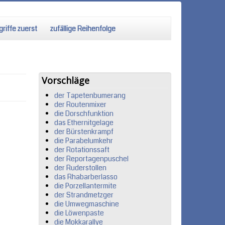
riffe zuerst
zufällige Reihenfolge
Vorschläge
der Tapetenbumerang
der Routenmixer
die Dorschfunktion
das Ethernitgelage
der Bürstenkrampf
die Parabelumkehr
der Rotationssaft
der Reportagenpuschel
der Ruderstollen
das Rhabarberlasso
die Porzellantermite
der Strandmetzger
die Umwegmaschine
die Löwenpaste
die Mokkarallye