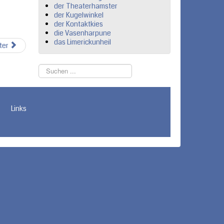
der Theaterhamster
der Kugelwinkel
der Kontaktkies
die Vasenharpune
das Limerickunheil
ter
Suchen
...
Links