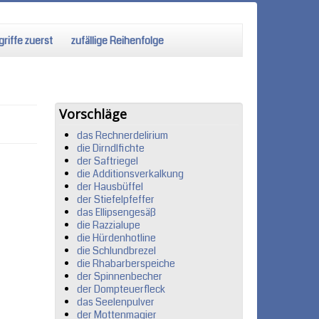
riffe zuerst
zufällige Reihenfolge
Vorschläge
das Rechnerdelirium
die Dirndlfichte
der Saftriegel
die Additionsverkalkung
der Hausbüffel
der Stiefelpfeffer
das Ellipsengesäß
die Razzialupe
die Hürdenhotline
die Schlundbrezel
die Rhabarberspeiche
der Spinnenbecher
der Dompteuerfleck
das Seelenpulver
der Mottenmagier