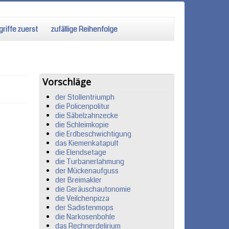
riffe zuerst
zufällige Reihenfolge
Vorschläge
der Stollentriumph
die Policenpolitur
die Säbelzahnzecke
die Schleimkopie
die Erdbeschwichtigung
das Kiemenkatapult
die Elendsetage
die Turbanerlahmung
der Mückenaufguss
der Breimakler
die Geräuschautonomie
die Veilchenpizza
der Sadistenmops
die Narkosenbohle
das Rechnerdelirium