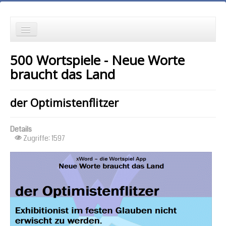
die Neuesten zuerst
500 Wortspiele - Neue Worte
Wortspielgeschichten
braucht das Land
Wortspiele mit Autokorrekturen
der Optimistenflitzer
die Ältesten zuerst
Details
die meisten Zugriffe zuerst
Zugriffe: 1597
zufällige Reihenfolge