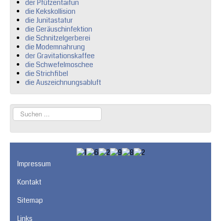
der Pfützentaifun
die Kekskollision
die Junitastatur
die Geräuschinfektion
die Schnitzelgerberei
die Modemnahrung
der Gravitationskaffee
die Schwefelmoschee
die Strichfibel
die Auszeichnungsabluft
Suchen
...
Impressum
Kontakt
Sitemap
Links