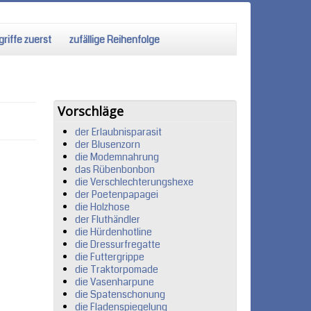
riffe zuerst
zufällige Reihenfolge
Vorschläge
der Erlaubnisparasit
der Blusenzorn
die Modemnahrung
das Rübenbonbon
die Verschlechterungshexe
der Poetenpapagei
die Holzhose
der Fluthändler
die Hürdenhotline
die Dressurfregatte
die Futtergrippe
die Traktorpomade
die Vasenharpune
die Spatenschonung
die Fladenspiegelung