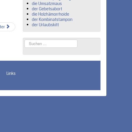
die Umsatzmaus
der Gebetsabort
die Holzhämorrhoide
der Kombinatstampon
der Urlaubskitt
ter
Suchen
...
Links