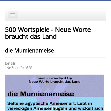
die Neuesten zuerst
500 Wortspiele - Neue Worte
Wortspielgeschichten
braucht das Land
Wortspiele mit Autokorrekturen
die Mumienameise
die Ältesten zuerst
Details
die meisten Zugriffe zuerst
Zugriffe: 1628
zufällige Reihenfolge