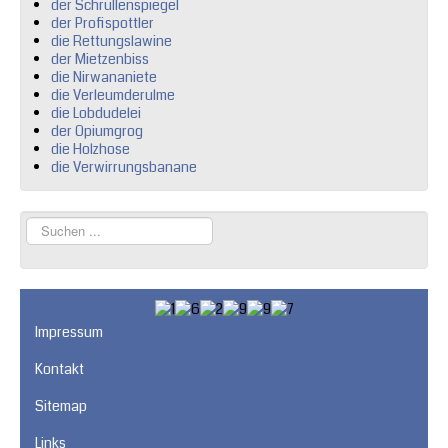
der Schrullenspiegel
der Profispottler
die Rettungslawine
der Mietzenbiss
die Nirwananiete
die Verleumderulme
die Lobdudelei
der Opiumgrog
die Holzhose
die Verwirrungsbanane
Suchen
...
Impressum
Kontakt
Sitemap
Links