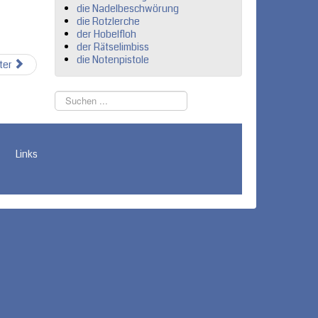
die Nadelbeschwörung
die Rotzlerche
der Hobelfloh
der Rätselimbiss
die Notenpistole
ter
Suchen
...
Links