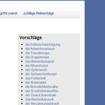
riffe zuerst
zufällige Reihenfolge
Vorschläge
die Erdbeschwichtigung
die Adventsnarkose
der Freudenraps
die Gruppennixe
das Kiemenkatapult
die Ritzenfratze
der Opferlauch
der Schwertschlumpf
das Frittenfell
der Breimakler
die Brenzlichkeitsnähe
der Gravitationskaffee
der Gewürzkannibale
das Klettenkarusell
der Verzahnungshirsch