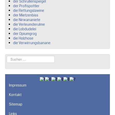
der Schrullenspiegel
der Profispottler
die Rettungslawine
der Mietzenbiss
die Nirwananiete
die Verleumderulme
die Lobdudelei
der Opiumgrog
die Holzhose
die Verwirrungsbanane
Suchen
...
Impressum
Kontakt
Sitemap
Links