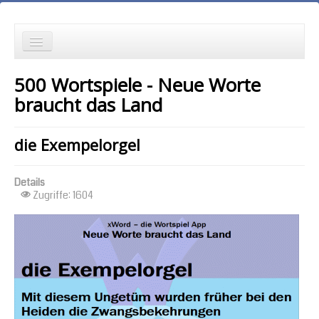
die Neuesten zuerst
500 Wortspiele - Neue Worte
Wortspielgeschichten
braucht das Land
Wortspiele mit Autokorrekturen
die Exempelorgel
die Ältesten zuerst
Details
die meisten Zugriffe zuerst
Zugriffe: 1604
zufällige Reihenfolge