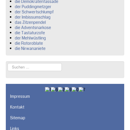
die Demokratenfassade
der Puddingmetzger
der Schwertschlumpf
der Imbissumschlag
das Zitzenpendel
die Adventsnarkose
die Tastaturzofe
der Mehlwüstling
die Rotoroblate
die Nirwananiete
Suchen
...
Impressum
Kontakt
Sitemap
Links