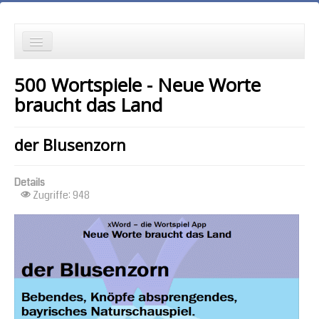
die Neuesten zuerst
500 Wortspiele - Neue Worte
Wortspielgeschichten
braucht das Land
Wortspiele mit Autokorrekturen
der Blusenzorn
die Ältesten zuerst
Details
die meisten Zugriffe zuerst
Zugriffe: 948
zufällige Reihenfolge