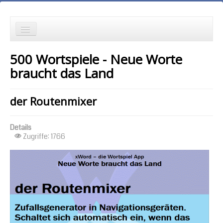
die Neuesten zuerst
500 Wortspiele - Neue Worte
Wortspielgeschichten
braucht das Land
Wortspiele mit Autokorrekturen
der Routenmixer
die Ältesten zuerst
Details
die meisten Zugriffe zuerst
Zugriffe: 1766
zufällige Reihenfolge