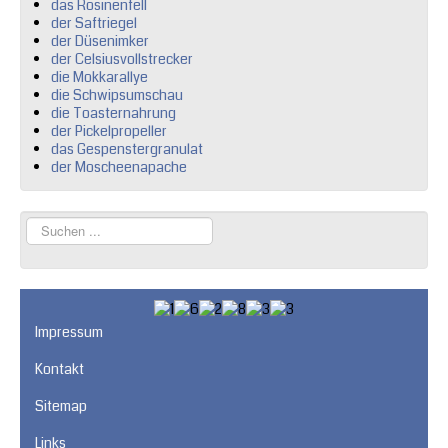
das Rosinenfell
der Saftriegel
der Düsenimker
der Celsiusvollstrecker
die Mokkarallye
die Schwipsumschau
die Toasternahrung
der Pickelpropeller
das Gespenstergranulat
der Moscheenapache
Suchen
...
Impressum
Kontakt
Sitemap
Links