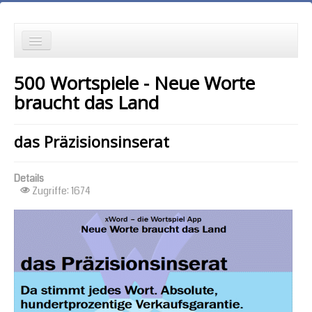
die Neuesten zuerst
500 Wortspiele - Neue Worte
Wortspielgeschichten
braucht das Land
Wortspiele mit Autokorrekturen
das Präzisionsinserat
die Ältesten zuerst
Details
die meisten Zugriffe zuerst
Zugriffe: 1674
zufällige Reihenfolge