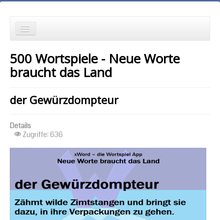
die Neuesten zuerst
500 Wortspiele - Neue Worte
Wortspielgeschichten
braucht das Land
Wortspiele mit Autokorrekturen
der Gewürzdompteur
die Ältesten zuerst
Details
die meisten Zugriffe zuerst
Zugriffe: 636
zufällige Reihenfolge