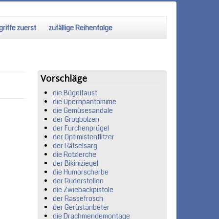
riffe zuerst
zufällige Reihenfolge
Vorschläge
die Bügelfaust
die Opernpantomime
die Gemüsesandale
der Grogbolzen
der Furchenprügel
der Optimistenflitzer
der Rätselsarg
die Rotzlerche
der Bikiniziegel
die Humorscherbe
der Ruderstollen
die Zwiebackpistole
der Rassefrosch
der Gerüstanbeter
die Drachmendemontage