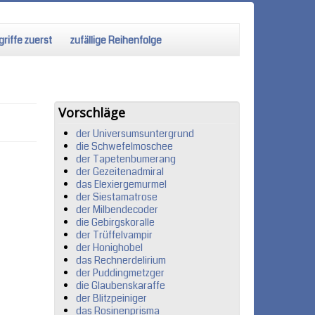
riffe zuerst
zufällige Reihenfolge
Vorschläge
der Universumsuntergrund
die Schwefelmoschee
der Tapetenbumerang
der Gezeitenadmiral
das Elexiergemurmel
der Siestamatrose
der Milbendecoder
die Gebirgskoralle
der Trüffelvampir
der Honighobel
das Rechnerdelirium
der Puddingmetzger
die Glaubenskaraffe
der Blitzpeiniger
das Rosinenprisma