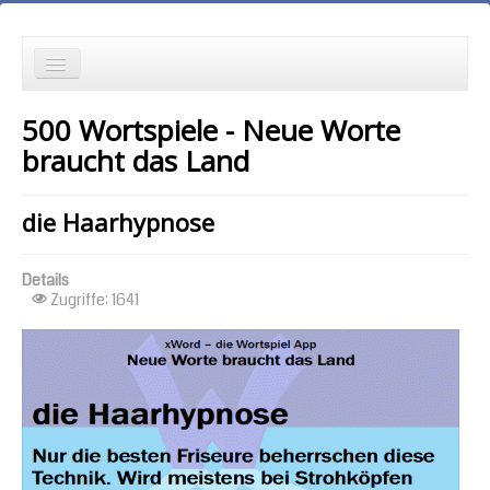
die Neuesten zuerst
500 Wortspiele - Neue Worte
Wortspielgeschichten
braucht das Land
Wortspiele mit Autokorrekturen
die Haarhypnose
die Ältesten zuerst
Details
die meisten Zugriffe zuerst
Zugriffe: 1641
zufällige Reihenfolge