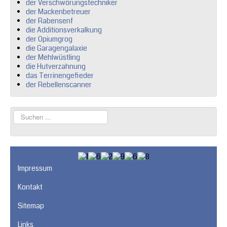
der Verschwörungstechniker
der Mackenbetreuer
der Rabensenf
die Additionsverkalkung
der Opiumgrog
die Garagengalaxie
der Mehlwüstling
die Hutverzahnung
das Terrinengefieder
der Rebellenscanner
Suchen
...
Impressum
Kontakt
Sitemap
Links