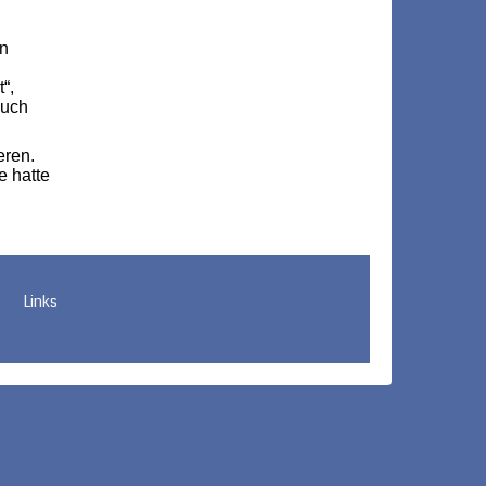
on
“,
auch
eren.
e hatte
Links