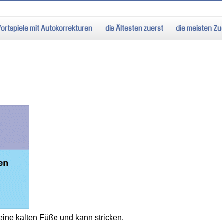
ortspiele mit Autokorrekturen
die Ältesten zuerst
die meisten Zug
eine kalten Füße und kann stricken.