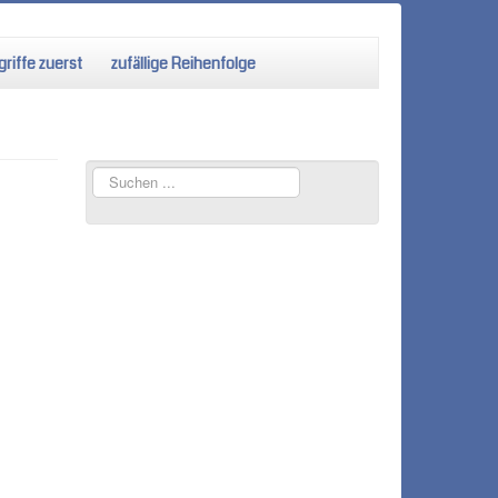
riffe zuerst
zufällige Reihenfolge
Suchen
...