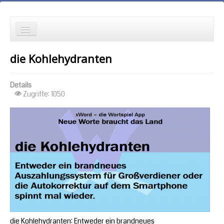
die Neuesten zuerst
die Kohlehydranten
Wortspielgeschichten
Details
Wortspiele mit Autokorrekturen
Zugriffe: 1050
die Ältesten zuerst
die meisten Zugriffe zuerst
zufällige Reihenfolge
die Kohlehydranten: Entweder ein brandneues