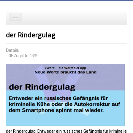
die Neuesten zuerst
der Rindergulag
Wortspielgeschichten
Details
Wortspiele mit Autokorrekturen
Zugriffe: 1399
die Ältesten zuerst
die meisten Zugriffe zuerst
zufällige Reihenfolge
der Rindergulag: Entweder ein russisches Gefängnis für kriminelle