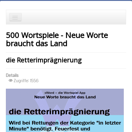
die Neuesten zuerst
500 Wortspiele - Neue Worte
Wortspielgeschichten
braucht das Land
Wortspiele mit Autokorrekturen
die Retterimprägnierung
die Ältesten zuerst
Details
die meisten Zugriffe zuerst
Zugriffe: 1556
zufällige Reihenfolge