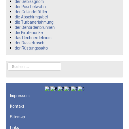
der Gebissgnom
der Puschelwahn
der Geländetüftler
die Abschirmgabel
die Turbanerlahmung
der Behördenbrunnen
die Piratenunke
das Rechnerdelirium
der Rassefrosch
der Rüstungssalto
Suchen
...
Impressum
Kontakt
Sitemap
Links