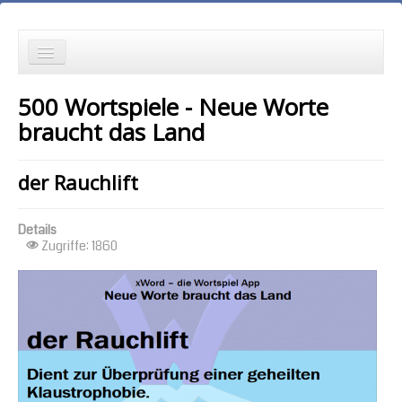
die Neuesten zuerst
500 Wortspiele - Neue Worte
Wortspielgeschichten
braucht das Land
Wortspiele mit Autokorrekturen
der Rauchlift
die Ältesten zuerst
Details
die meisten Zugriffe zuerst
Zugriffe: 1860
zufällige Reihenfolge