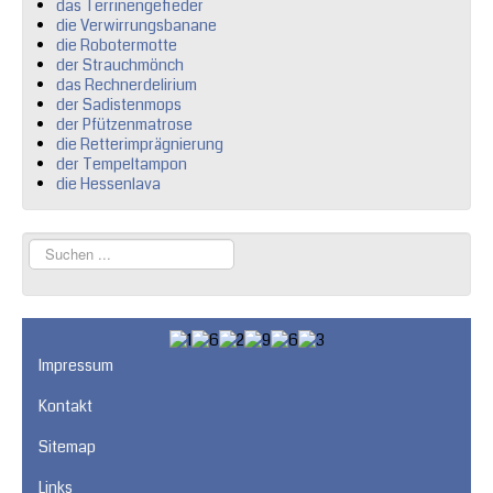
das Terrinengefieder
die Verwirrungsbanane
die Robotermotte
der Strauchmönch
das Rechnerdelirium
der Sadistenmops
der Pfützenmatrose
die Retterimprägnierung
der Tempeltampon
die Hessenlava
Suchen
...
Impressum
Kontakt
Sitemap
Links